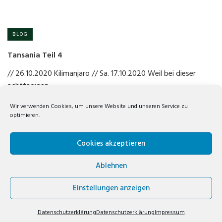
BLOG
Tansania Teil 4
// 26.10.2020 Kilimanjaro // Sa. 17.10.2020 Weil bei dieser
achttägigen…
Wir verwenden Cookies, um unsere Website und unseren Service zu
2
optimieren.
Cookies akzeptieren
Ablehnen
VOLKER WREDE// COPYRIGHT © 2019. TRAVELBIZ THEME BY
KEON
Einstellungen anzeigen
THEMES
FACEBOOK
INSTAGRAM
E-MAIL
Datenschutzerklärung
Datenschutzerklärung
Impressum