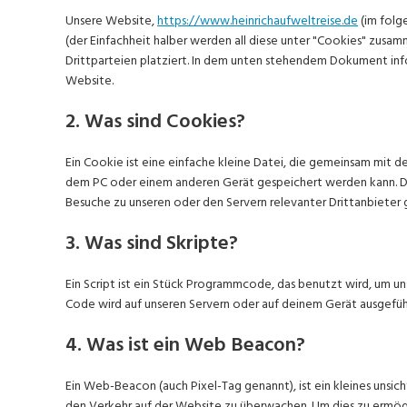
Unsere Website,
https://www.heinrichaufweltreise.de
(im folg
(der Einfachheit halber werden all diese unter "Cookies" zus
Drittparteien platziert. In dem unten stehendem Dokument inf
Website.
2. Was sind Cookies?
Ein Cookie ist eine einfache kleine Datei, die gemeinsam mit
dem PC oder einem anderen Gerät gespeichert werden kann. D
Besuche zu unseren oder den Servern relevanter Drittanbieter
3. Was sind Skripte?
Ein Script ist ein Stück Programmcode, das benutzt wird, um un
Code wird auf unseren Servern oder auf deinem Gerät ausgefüh
4. Was ist ein Web Beacon?
Ein Web-Beacon (auch Pixel-Tag genannt), ist ein kleines unsic
den Verkehr auf der Website zu überwachen. Um dies zu ermög