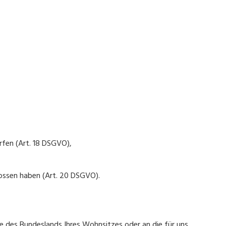
rfen (Art. 18 DSGVO),
lossen haben (Art. 20 DSGVO).
e des Bundeslands Ihres Wohnsitzes oder an die für uns