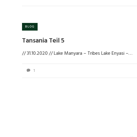
BLOG
Tansania Teil 5
// 31.10.2020 // Lake Manyara – Tribes Lake Enyasi –…
1