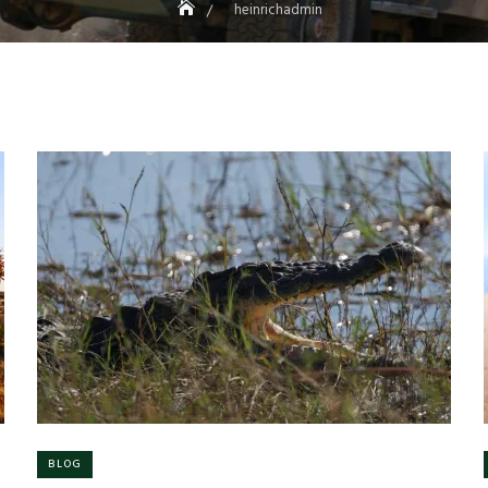
heinrichadmin
BLOG