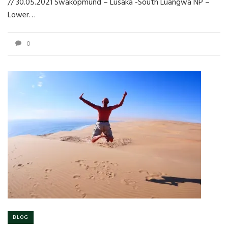
// 30.05.2021 Swakopmund – Lusaka -South Luangwa NP –
Lower…
0
BLOG