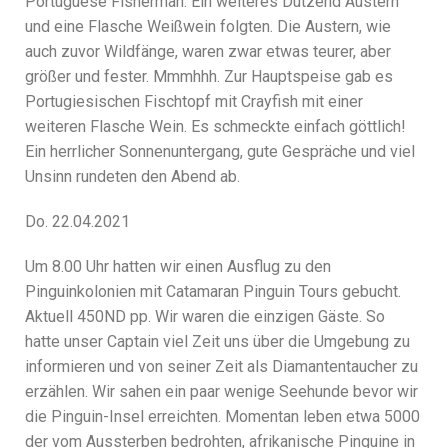
Portuguese Fisherman. Ein weiteres Dutzend Austern
und eine Flasche Weißwein folgten. Die Austern, wie
auch zuvor Wildfänge, waren zwar etwas teurer, aber
größer und fester. Mmmhhh. Zur Hauptspeise gab es
Portugiesischen Fischtopf mit Crayfish mit einer
weiteren Flasche Wein. Es schmeckte einfach göttlich!
Ein herrlicher Sonnenuntergang, gute Gespräche und viel
Unsinn rundeten den Abend ab.
Do. 22.04.2021
Um 8.00 Uhr hatten wir einen Ausflug zu den
Pinguinkolonien mit Catamaran Pinguin Tours gebucht.
Aktuell 450ND pp. Wir waren die einzigen Gäste. So
hatte unser Captain viel Zeit uns über die Umgebung zu
informieren und von seiner Zeit als Diamantentaucher zu
erzählen. Wir sahen ein paar wenige Seehunde bevor wir
die Pinguin-Insel erreichten. Momentan leben etwa 5000
der vom Aussterben bedrohten, afrikanische Pinguine in