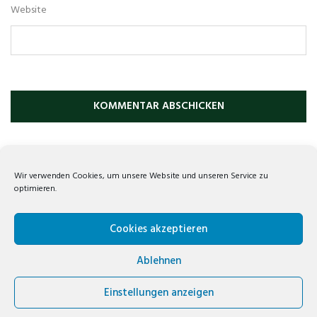
Website
Previous Reading
Namibia 2021 Teil 1
Wir verwenden Cookies, um unsere Website und unseren Service zu
optimieren.
Next Reading
Zambia – Botswana – Namibia 2021
Cookies akzeptieren
Ablehnen
VOLKER WREDE// COPYRIGHT © 2019. TRAVELBIZ THEME BY
KEON
Einstellungen anzeigen
THEMES
FACEBOOK
INSTAGRAM
E-MAIL