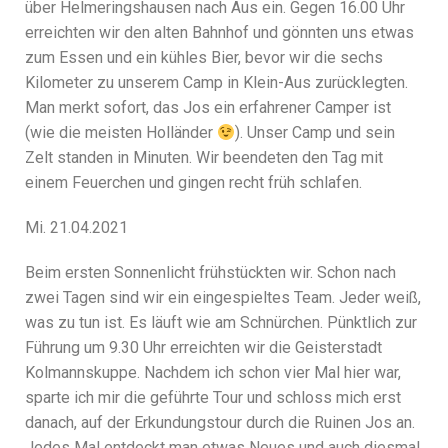
über Helmeringshausen nach Aus ein. Gegen 16.00 Uhr
erreichten wir den alten Bahnhof und gönnten uns etwas
zum Essen und ein kühles Bier, bevor wir die sechs
Kilometer zu unserem Camp in Klein-Aus zurücklegten.
Man merkt sofort, das Jos ein erfahrener Camper ist
(wie die meisten Holländer
). Unser Camp und sein
Zelt standen in Minuten. Wir beendeten den Tag mit
einem Feuerchen und gingen recht früh schlafen.
Mi. 21.04.2021
Beim ersten Sonnenlicht frühstückten wir. Schon nach
zwei Tagen sind wir ein eingespieltes Team. Jeder weiß,
was zu tun ist. Es läuft wie am Schnürchen. Pünktlich zur
Führung um 9.30 Uhr erreichten wir die Geisterstadt
Kolmannskuppe. Nachdem ich schon vier Mal hier war,
sparte ich mir die geführte Tour und schloss mich erst
danach, auf der Erkundungstour durch die Ruinen Jos an.
Jedes Mal entdeckt man etwas Neues und auch diesmal