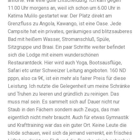
anhörte. War eine gute Entscheidung. Ich kam gegen
11.00 Uhr morgens an, weil ich schon um 6.00 Uhr in
Katima Mulilo gestartet war. Der Platz direkt am
Grenzfluss zu Angola, Kawango, ist eine Oase. Jede
Campsite hat ein privates, geräumiges und blitzsauberes
Bad mit heißem Wasser, Stromanschluß, Spüle,
Sitzgruppe und Braai. Ein paar Schritte weiter befindet
sich die Lodge mit einem wunderschönen
Restaurantdeck. Hier wird auch Yoga, Bootsausflüge,
Safari etc unter Schweizer Leitung angeboten. 160 ND
pppn, also ca 9€, ist ein mehr als fairer Preis für diese
Leistung. Ich nutzte die Gelegenheit um meine Schränke
und Truhen zu leeren und gründlich zu reinigen. Das
muss mal sein. Es sammelt sich auf Dauer nicht nur
Staub in den Fächern sondern auch Zeugs, das man
eigentlich nicht mehr braucht. Auch für etwas Gymnastik
und Krafttraining war das ein guter Ort. Keine Leute die
blöde schauen, weil sich da jemand verrenkt, ein frisches