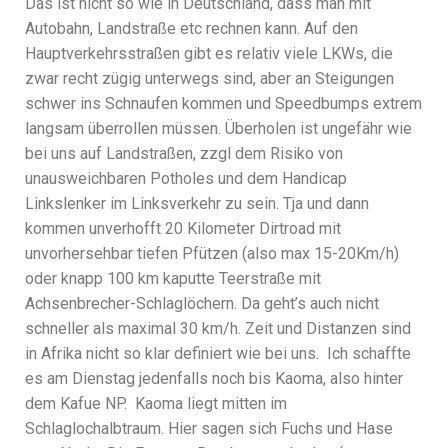
Das ist nicht so wie in Deutschland, dass man mit
Autobahn, Landstraße etc rechnen kann. Auf den
Hauptverkehrsstraßen gibt es relativ viele LKWs, die
zwar recht zügig unterwegs sind, aber an Steigungen
schwer ins Schnaufen kommen und Speedbumps extrem
langsam überrollen müssen. Überholen ist ungefähr wie
bei uns auf Landstraßen, zzgl dem Risiko von
unausweichbaren Potholes und dem Handicap
Linkslenker im Linksverkehr zu sein. Tja und dann
kommen unverhofft 20 Kilometer Dirtroad mit
unvorhersehbar tiefen Pfützen (also max 15-20Km/h)
oder knapp 100 km kaputte Teerstraße mit
Achsenbrecher-Schlaglöchern. Da geht’s auch nicht
schneller als maximal 30 km/h. Zeit und Distanzen sind
in Afrika nicht so klar definiert wie bei uns. Ich schaffte
es am Dienstag jedenfalls noch bis Kaoma, also hinter
dem Kafue NP. Kaoma liegt mitten im
Schlaglochalbtraum. Hier sagen sich Fuchs und Hase