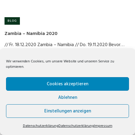
BLOG
Zambia – Namibia 2020
// Fr. 18.12.2020 Zambia – Namibia // Do. 19.11.2020 Bevor…
Wir verwenden Cookies, um unsere Website und unseren Service zu
2
optimieren.
Cookies akzeptieren
Ablehnen
VOLKER WREDE// COPYRIGHT © 2019. TRAVELBIZ THEME BY
KEON
THEMES
Einstellungen anzeigen
FACEBOOK
INSTAGRAM
E-MAIL
Datenschutzerklärung
Datenschutzerklärung
Impressum