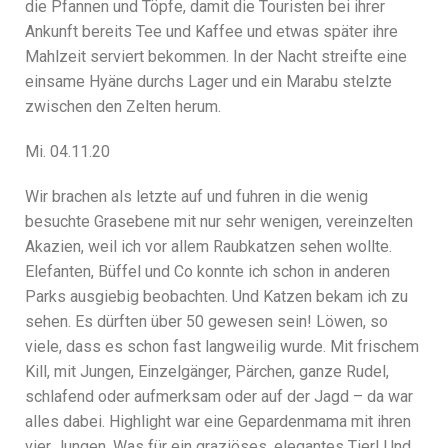
die Pfannen und Töpfe, damit die Touristen bei ihrer
Ankunft bereits Tee und Kaffee und etwas später ihre
Mahlzeit serviert bekommen. In der Nacht streifte eine
einsame Hyäne durchs Lager und ein Marabu stelzte
zwischen den Zelten herum.
Mi. 04.11.20
Wir brachen als letzte auf und fuhren in die wenig
besuchte Grasebene mit nur sehr wenigen, vereinzelten
Akazien, weil ich vor allem Raubkatzen sehen wollte.
Elefanten, Büffel und Co konnte ich schon in anderen
Parks ausgiebig beobachten. Und Katzen bekam ich zu
sehen. Es dürften über 50 gewesen sein! Löwen, so
viele, dass es schon fast langweilig wurde. Mit frischem
Kill, mit Jungen, Einzelgänger, Pärchen, ganze Rudel,
schlafend oder aufmerksam oder auf der Jagd – da war
alles dabei. Highlight war eine Gepardenmama mit ihren
vier Jungen. Was für ein graziöses, elegantes Tier! Und